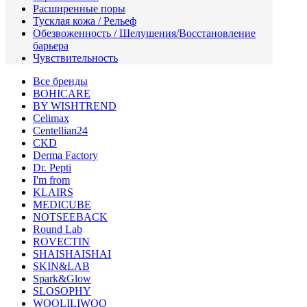
Расширенные поры
Тусклая кожа / Рельеф
Обезвоженность / Шелушения/Восстановление
барьера
Чувствительность
Все бренды
BOHICARE
BY WISHTREND
Celimax
Centellian24
CKD
Derma Factory
Dr. Pepti
I'm from
KLAIRS
MEDICUBE
NOTSEEBACK
Round Lab
ROVECTIN
SHAISHAISHAI
SKIN&LAB
Spark&Glow
SLOSOPHY
WOOLILIWOO