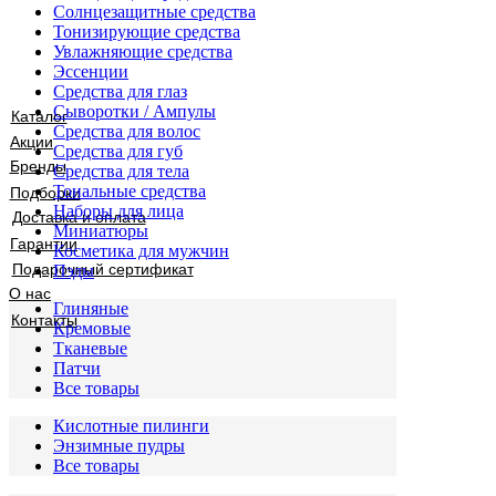
Солнцезащитные средства
Тонизирующие средства
Увлажняющие средства
Эссенции
Средства для глаз
Сыворотки / Ампулы
Каталог
Средства для волос
Акции
Средства для губ
Бренды
Средства для тела
Тональные средства
Подборки
Наборы для лица
Доставка и оплата
Миниатюры
Гарантии
Косметика для мужчин
Подарочный сертификат
Пэды
О нас
Глиняные
Контакты
Кремовые
Тканевые
Патчи
Все товары
Кислотные пилинги
Энзимные пудры
Все товары