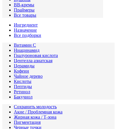
ВВ-кремы
Праймеры
Все товары
Ингредиент
Назначение
Все подборки
Витамин С
Ниацинамид
Гиалуроновая кислота
Центелла азиатская
Церамиды
Кофеин
Чайное дерево
Кислоты
Пептиды
Ретинол
Бакучиол
Сохранить молодость
Акне / Проблемная кожа
Жирная кожа / Т-зона
Пигментация
Черные точки