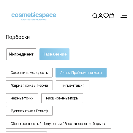
Подборки
Ингредиент
Назначение
Сохранить молодость
Акне / Проблемная кожа
Жирная кожа / Т-зона
Пигментация
Черные точки
Расширенные поры
Тусклая кожа / Рельеф
Обезвоженность / Шелушения / Восстановление барьера