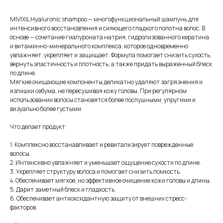
MIVIXIL Hyaluronic shampoo — многофункциональный шампунь для
интенсивного восстановления и сияющего гладкого полотна волос. В
основе — сочетание гиалуроната натрия, гидролизованного кератина
и витаминно-минерального комплекса, которое одновременно
увлажняет, укрепляет и защищает. Формула помогает снизить сухость,
вернуть эластичность и плотность, а также придать выраженный блеск
по длине.
Мягкие очищающие компоненты деликатно удаляют загрязнения и
излишки себума, не пересушивая кожу головы. При регулярном
использовании волосы становятся более послушными, упругими и
визуально более густыми.
Что делает продукт:
1. Комплексно восстанавливает и ревитализирует поврежденные
волосы.
2. Интенсивно увлажняет и уменьшает ощущение сухости по длине.
3. Укрепляет структуру волоса и помогает снизить ломкость.
4. Обеспечивает мягкое, но эффективное очищение кожи головы и длины.
5. Дарит заметный блеск и гладкость.
6. Обеспечивает антиоксидантную защиту от внешних стресс-
факторов.