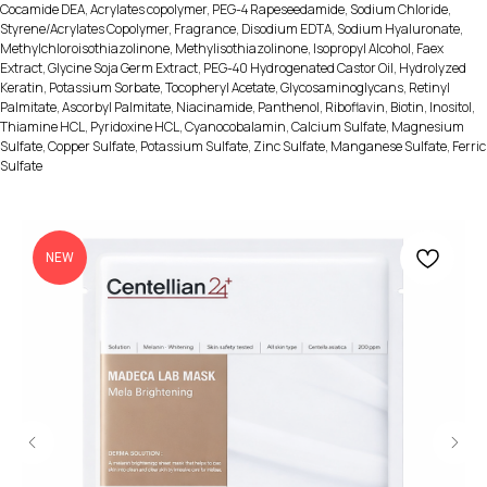
Cocamide DEA, Acrylates copolymer, PEG-4 Rapeseedamide, Sodium Chloride,
Styrene/Acrylates Copolymer, Fragrance, Disodium EDTA, Sodium Hyaluronate,
Methylchloroisothiazolinone, Methylisothiazolinone, Isopropyl Alcohol, Faex
Extract, Glycine Soja Germ Extract, PEG-40 Hydrogenated Castor Oil, Hydrolyzed
Keratin, Potassium Sorbate, Tocopheryl Acetate, Glycosaminoglycans, Retinyl
Palmitate, Ascorbyl Palmitate, Niacinamide, Panthenol, Riboflavin, Biotin, Inositol,
Thiamine HCL, Pyridoxine HCL, Cyanocobalamin, Calcium Sulfate, Magnesium
Sulfate, Copper Sulfate, Potassium Sulfate, Zinc Sulfate, Manganese Sulfate, Ferric
Sulfate
NEW