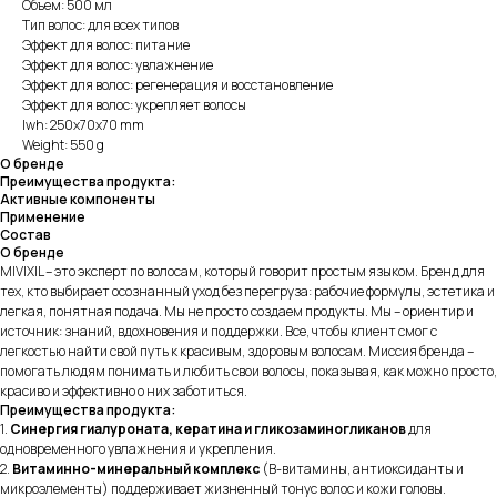
Объем: 500 мл
Тип волос: для всех типов
Эффект для волос: питание
Эффект для волос: увлажнение
Эффект для волос: регенерация и восстановление
Эффект для волос: укрепляет волосы
lwh: 250x70x70 mm
Weight: 550 g
О бренде
Преимущества продукта:
Активные компоненты
Применение
Состав
О бренде
MIVIXIL – это эксперт по волосам, который говорит простым языком. Бренд для
тех, кто выбирает осознанный уход без перегруза: рабочие формулы, эстетика и
легкая, понятная подача. Мы не просто создаем продукты. Мы – ориентир и
источник: знаний, вдохновения и поддержки. Все, чтобы клиент смог с
легкостью найти свой путь к красивым, здоровым волосам. Миссия бренда –
помогать людям понимать и любить свои волосы, показывая, как можно просто,
красиво и эффективно о них заботиться.
Преимущества продукта:
1.
Синергия
гиалуроната, кератина и гликозаминогликанов
для
одновременного увлажнения и укрепления.
2.
Витаминно-минеральный комплекс
(B-витамины, антиоксиданты и
микроэлементы) поддерживает жизненный тонус волос и кожи головы.