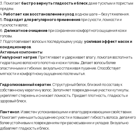
3. Помогает
быстро вернуть гладкость и блеск
даже тусклым и пористым
прядям.
4.
Работает как восстановление и уход
в одном шаге — без утяжеления.
5.
Подходит для регулярного применения
при сухости, ломкости и
тусклости волос.
6.
Деликатное очищение
при сохранении комфортного ощущения кожи
головы.
7. Подготовливает волосы к последующему уходу,
усиливая эффект масок и
кондиционеров
.
Активные компоненты
Гиалуронат натрия
. Притягивает и удерживает влагу, помогая восполнить
гидратацию волосного полотна и кожи головы. Делает волосы более
эластичными и гибкими, визуально сглаживая пушение. Способствует
мягкости и комфортному ощущению после мытья.
Гидролизованный кератин
. Структурный белок, близкий по составу к
собственному кератину волос. Заполняет поврежденные участки кутикулы,
укрепляет стержень и снижает ломкость. Придает плотность, гладкость и
здоровый блеск.
Пантенол
. Известен успокаивающими и влагоудерживающими свойствами.
Помогает уменьшить ощущение сухости и повышает гибкость волоса, делая его
более устойчивым к повреждениям при расчесывании и укладке. Визуально
добавляет гладкость и блеск.