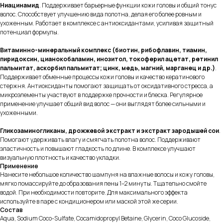
Ниацинамид
. Поддерживает барьерные функции кожи головы и общий тонус
волос. Способствует улучшению вида полотна, делая его более ровным и
ухоженным. Работает в комплексе с антиоксидантами, усиливая защитный
потенциал формулы.
Витаминно-минеральный комплекс (биотин, рибофлавин, тиамин,
пиридоксин, цианокобаламин, инозитол, токоферил ацетат, ретинил
пальмитат, аскорбил пальмитат; цинк, медь, магний, марганец и др.)
.
Поддерживает обменные процессы кожи головы и качество кератинового
стержня. Антиоксиданты помогают защищать от оксидативного стресса, а
микроэлементы участвуют в поддержке прочности и блеска. Регулярное
применение улучшает общий вид волос — они выглядят более сильными и
ухоженными.
Гликозаминогликаны, дрожжевой экстракт и экстракт зародышей сои
.
Помогают удерживать влагу и смягчать полотна волос. Поддерживают
эластичность и повышают гладкость по длине. В комплексе улучшают
визуальную плотность и качество укладки.
Применение
Нанесите небольшое количество шампуня на влажные волосы и кожу головы,
мягко помассируйте до образования пены 1–2 минуты. Тщательно смойте
водой. При необходимости повторите. Для максимального эффекта
используйте в паре с кондиционером или маской этой же серии.
Состав
Aqua, Sodium Coco-Sulfate, Cocamidopropyl Betaine, Glycerin, Coco Glucoside,