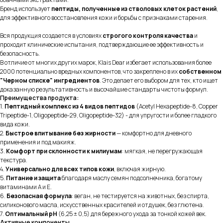
Бренд использует
пептиды, полученные из стволовых клеток растений
,
для эффективного восстановления кожи и борьбы с признаками старения.
Вся продукция создается в условиях
строгого контроля качества
и
проходит клинические испытания, подтверждающие ее эффективность и
безопасность.
В отличие от многих других марок, Klais Dear избегает использования более
2000 потенциально вредных компонентов, что закреплено в их
собственном
"Черном списке" ингредиентов
. Это делает его выбором для тех, кто ищет
доказанную результативность и высочайшие стандарты чистоты формул.
Преимущества продукта:
1.
Пептидный комплекс из 4 видов пептидов
(Acetyl Hexapeptide-8, Copper
Tripeptide-1, Oligopeptide-29, Oligopeptide-32) - для упругости и более гладкого
вида кожи.
2.
Быстрое впитывание без жирности
— комфортно для дневного
применения и под макияж.
3.
Комфорт при склонности к милиумам
: мягкая, не перегружающая
текстура.
4.
Универсально для всех типов кожи
, включая жирную.
5.
Питание и защита
благодаря маслу семян подсолнечника, богатому
витаминами A и E.
6.
Безопасная формула
: веган, не тестируется на животных, без спирта,
силиконового масла, искусственных красителей и отдушек, без глютена.
7.
Оптимальный pH
(6,25 ± 0,5) для бережного ухода за тонкой кожей век.
Активные компоненты