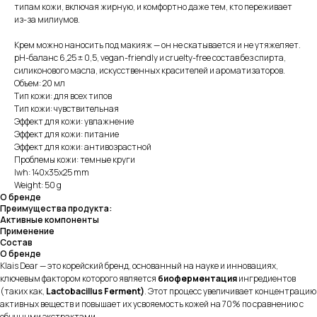
типам кожи, включая жирную, и комфортно даже тем, кто переживает
из-за милиумов.
Крем можно наносить под макияж — он не скатывается и не утяжеляет.
pH-баланс 6,25 ± 0,5, vegan-friendly и cruelty-free состав без спирта,
силиконового масла, искусственных красителей и ароматизаторов.
Объем: 20 мл
Тип кожи: для всех типов
Тип кожи: чувствительная
Эффект для кожи: увлажнение
Эффект для кожи: питание
Эффект для кожи: антивозрастной
Проблемы кожи: темные круги
lwh: 140x35x25 mm
Weight: 50 g
О бренде
Преимущества продукта:
Активные компоненты
Применение
Состав
О бренде
Klais Dear — это корейский бренд, основанный на науке и инновациях,
ключевым фактором которого является
биоферментация
ингредиентов
(таких как,
Lactobacillus Ferment)
. Этот процесс увеличивает концентрацию
активных веществ и повышает их усвояемость кожей на 70% по сравнению с
обычными экстрактами.