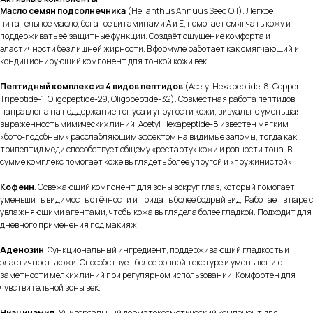
Масло семян подсолнечника
(Helianthus Annuus Seed Oil). Лёгкое
питательное масло, богатое витаминами A и E, помогает смягчать кожу и
поддерживать её защитные функции. Создаёт ощущение комфорта и
эластичности без лишней жирности. В формуле работает как смягчающий и
кондиционирующий компонент для тонкой кожи век.
Пептидный комплекс из 4 видов пептидов
(Acetyl Hexapeptide-8, Copper
Tripeptide-1, Oligopeptide-29, Oligopeptide-32). Совместная работа пептидов
направлена на поддержание тонуса и упругости кожи, визуально уменьшая
выраженность мимических линий. Acetyl Hexapeptide-8 известен мягким
«бото-подобным» расслабляющим эффектом на видимые заломы, тогда как
трипептид меди способствует общему «рестарту» кожи и ровности тона. В
сумме комплекс помогает коже выглядеть более упругой и «пружинистой».
Кофеин
. Освежающий компонент для зоны вокруг глаз, который помогает
уменьшить видимость отёчности и придать более бодрый вид. Работает в паре с
увлажняющими агентами, чтобы кожа выглядела более гладкой. Подходит для
дневного применения под макияж.
Аденозин
. Функциональный ингредиент, поддерживающий гладкость и
эластичность кожи. Способствует более ровной текстуре и уменьшению
заметности мелких линий при регулярном использовании. Комфортен для
чувствительной зоны век.
Ниацинамид
. Универсальный дерматокосметический компонент для