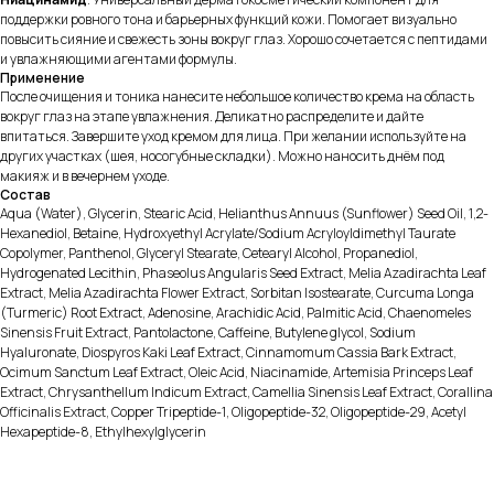
поддержки ровного тона и барьерных функций кожи. Помогает визуально
повысить сияние и свежесть зоны вокруг глаз. Хорошо сочетается с пептидами
и увлажняющими агентами формулы.
Применение
После очищения и тоника нанесите небольшое количество крема на область
вокруг глаз на этапе увлажнения. Деликатно распределите и дайте
впитаться. Завершите уход кремом для лица. При желании используйте на
других участках (шея, носогубные складки). Можно наносить днём под
макияж и в вечернем уходе.
Состав
Aqua (Water), Glycerin, Stearic Acid, Helianthus Annuus (Sunflower) Seed Oil, 1,2-
Hexanediol, Betaine, Hydroxyethyl Acrylate/Sodium Acryloyldimethyl Taurate
Copolymer, Panthenol, Glyceryl Stearate, Cetearyl Alcohol, Propanediol,
Hydrogenated Lecithin, Phaseolus Angularis Seed Extract, Melia Azadirachta Leaf
Extract, Melia Azadirachta Flower Extract, Sorbitan Isostearate, Curcuma Longa
(Turmeric) Root Extract, Adenosine, Arachidic Acid, Palmitic Acid, Chaenomeles
Sinensis Fruit Extract, Pantolactone, Caffeine, Butylene glycol, Sodium
Hyaluronate, Diospyros Kaki Leaf Extract, Cinnamomum Cassia Bark Extract,
Ocimum Sanctum Leaf Extract, Oleic Acid, Niacinamide, Artemisia Princeps Leaf
Extract, Chrysanthellum Indicum Extract, Camellia Sinensis Leaf Extract, Corallina
Officinalis Extract, Copper Tripeptide-1, Oligopeptide-32, Oligopeptide-29, Acetyl
Hexapeptide-8, Ethylhexylglycerin