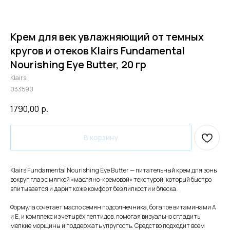
Крем для век увлажняющий от темных
кругов и отеков Klairs Fundamental
Nourishing Eye Butter, 20 гр
Klairs
033590
1790,00
р.
В корзину
Klairs Fundamental Nourishing Eye Butter — питательный крем для зоны
вокруг глаз с мягкой «масляно-кремовой» текстурой, который быстро
впитывается и дарит коже комфорт без липкости и блеска.
Формула сочетает масло семян подсолнечника, богатое витаминами A
и E, и комплекс из четырёх пептидов, помогая визуально сгладить
мелкие морщины и поддержать упругость. Средство подходит всем