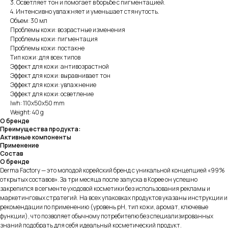
3. Осветляет тон и помогает в борьбе с пигментацией.
4. Интенсивно увлажняет и уменьшает стянутость.
Объем: 30 мл
Проблемы кожи: возрастные изменения
Проблемы кожи: пигментация
Проблемы кожи: постакне
Тип кожи: для всех типов
Эффект для кожи: антивозрастной
Эффект для кожи: выравнивает тон
Эффект для кожи: увлажнение
Эффект для кожи: осветление
lwh: 110x50x50 mm
Weight: 40 g
О бренде
Преимущества продукта:
Активные компоненты
Применение
Состав
О бренде
Derma Factory — это молодой корейский бренд с уникальной концепцией «99%
открытых составов». За три месяца после запуска в Корее он успешно
закрепился в сегменте уходовой косметики без использования рекламы и
маркетинговых стратегий. На всех упаковках продуктов указаны инструкции и
рекомендации по применению (уровень pH, тип кожи, аромат, ключевые
функции), что позволяет обычному потребителю без специализированных
знаний подобрать для себя идеальный косметический продукт.