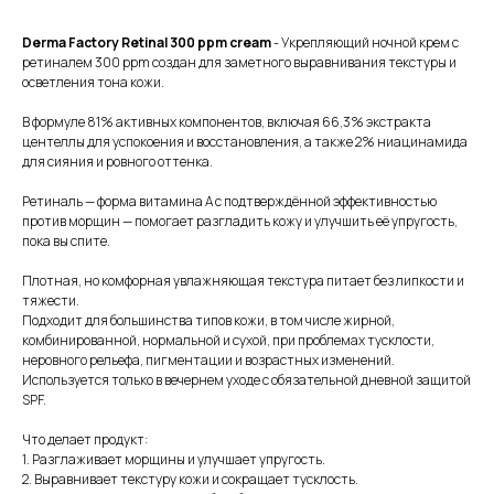
Derma Factory Retinal 300 ppm cream
- Укрепляющий ночной крем с
ретиналем 300 ppm создан для заметного выравнивания текстуры и
осветления тона кожи.
В формуле 81% активных компонентов, включая 66,3% экстракта
центеллы для успокоения и восстановления, а также 2% ниацинамида
для сияния и ровного оттенка.
Ретиналь — форма витамина А с подтверждённой эффективностью
против морщин — помогает разгладить кожу и улучшить её упругость,
пока вы спите.
Плотная, но комфорная увлажняющая текстура питает без липкости и
тяжести.
Подходит для большинства типов кожи, в том числе жирной,
комбинированной, нормальной и сухой, при проблемах тусклости,
неровного рельефа, пигментации и возрастных изменений.
Используется только в вечернем уходе с обязательной дневной защитой
SPF.
Что делает продукт:
1. Разглаживает морщины и улучшает упругость.
2. Выравнивает текстуру кожи и сокращает тусклость.