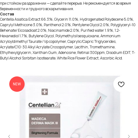
при стойком раздражении — сделайте перерыв. Не рекомендуется во время
беременности и грудного вскармливания.
Состав
Centella Asiatica Extract 66.3%, Glycerin 11.0%, Hydrogenated Polydecene 5.0%,
Caprylyl Methicone 3.0%, Рanthenol 2.0%, Pentylene Glycol 2.0%, Polyglyceryl-10
Behenate/ Eicosadioat 2.0%, Niacinamide 2.0%, Purified water 1.9%, 1.2-
Hexanediol 1.7%, Butylene Glycol, Polymethylsilsesquioxane, Ammonium
Acryloyldimethyl Taurate / Vp copolymer, Caprylic/Capric Triglycerides,
Acrylate/C10-30 Alkyl Acrylate Crosspolymer, Lecithin, Tromethamine,
Ethylhexylglycerin, Xanthan Gum, Adenosine, Retinal 300ppm, Disodium EDIT, T-
Butyl Alcohol Sorbitan Isostearate, White Rice Flower Extract, Ascorbic Acid.
NEW