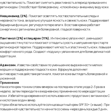
чувствительность. Помогает смягчить реактивность в период привыкания к
ретиноидам. Способствует более ровному, «спокойному» внешнему виду кожи.
Ниацинамид (2%).
Помогает осветлять поствоспалительные следы и
неровности тона, визуально улучшая ясность и свежесть кожи. Поддерживает
барьерные функции, регулируя потерю влаги. В составе крема работает
синергично с ретиналем для более ровной, гладкой поверхности.
Пантенол (2%) и глицерин (11%).
Интенсивно увлажняют, уменьшают
ощущение стянутости и помогают сгладить сухость и шелушение при старте
ретиноидной терапии. Поддерживают мягкость и эластичность кожи, повышая
комфорт ночного ухода. Создают «подушку» увлажнения для более деликатной
адаптации.
Аденозин.
Известен свойствами по уменьшению выраженности мелких
морщин и поддержанию гладкости кожи. В формуле дополняет
антивозрастное действие ретиналя, помогая коже выглядеть более ровной и
ухоженной.
Применение
Наносите крем тонким слоем вечером на последнем этапе ухода 2–3 раза в
неделю, затем переходите к ежедневному применению по мере адаптации
кожи. Избегайте одновременного использования с продуктами с витамином C
и кислотами в один вечер.
Утром обязательно используйте солнцезащитный крем SPF 30+ (и выше). При
повышенной чувствительности начните со схемы «через день/каждые 3 дня»,