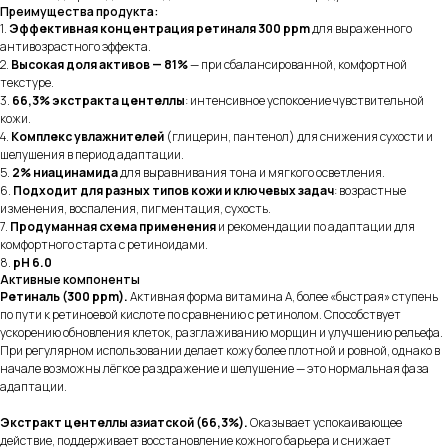
Преимущества продукта:
1.
Эффективная концентрация ретиналя 300 ppm
для выраженного
антивозрастного эффекта.
2.
Высокая доля активов — 81%
— при сбалансированной, комфортной
текстуре.
3.
66,3% экстракта центеллы
: интенсивное успокоение чувствительной
кожи.
4.
Комплекс увлажнителей
(глицерин, пантенол) для снижения сухости и
шелушения в период адаптации.
5.
2% ниацинамида
для выравнивания тона и мягкого осветления.
6.
Подходит для разных типов кожи и ключевых задач
: возрастные
изменения, воспаления, пигментация, сухость.
7.
Продуманная схема применения
и рекомендации по адаптации для
комфортного старта с ретиноидами.
8.
pH 6.0
Активные компоненты
Ретиналь (300 ppm).
Активная форма витамина А, более «быстрая» ступень
по пути к ретиноевой кислоте по сравнению с ретинолом. Способствует
ускорению обновления клеток, разглаживанию морщин и улучшению рельефа.
При регулярном использовании делает кожу более плотной и ровной, однако в
начале возможны лёгкое раздражение и шелушение — это нормальная фаза
адаптации.
Экстракт центеллы азиатской (66,3%).
Оказывает успокаивающее
действие, поддерживает восстановление кожного барьера и снижает