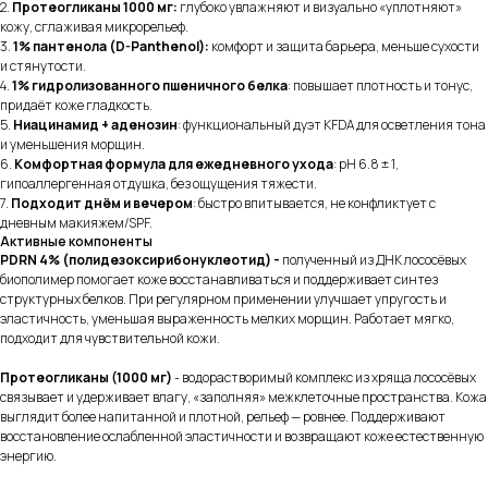
2.
Протеогликаны 1000 мг:
глубоко увлажняют и визуально «уплотняют»
кожу, сглаживая микрорельеф.
3.
1% пантенола (D-Panthenol):
комфорт и защита барьера, меньше сухости
и стянутости.
4.
1% гидролизованного пшеничного белка
: повышает плотность и тонус,
придаёт коже гладкость.
5.
Ниацинамид + аденозин
: функциональный дуэт KFDA для осветления тона
и уменьшения морщин.
6.
Комфортная формула для ежедневного ухода
: pH 6.8 ± 1,
гипоаллергенная отдушка, без ощущения тяжести.
7.
Подходит днём и вечером
: быстро впитывается, не конфликтует с
дневным макияжем/SPF.
Активные компоненты
PDRN 4% (полидезоксирибонуклеотид) -
полученный из ДНК лососёвых
биополимер помогает коже восстанавливаться и поддерживает синтез
структурных белков. При регулярном применении улучшает упругость и
эластичность, уменьшая выраженность мелких морщин. Работает мягко,
подходит для чувствительной кожи.
Протеогликаны (1000 мг)
- водорастворимый комплекс из хряща лососёвых
связывает и удерживает влагу, «заполняя» межклеточные пространства. Кожа
выглядит более напитанной и плотной, рельеф — ровнее. Поддерживают
восстановление ослабленной эластичности и возвращают коже естественную
энергию.