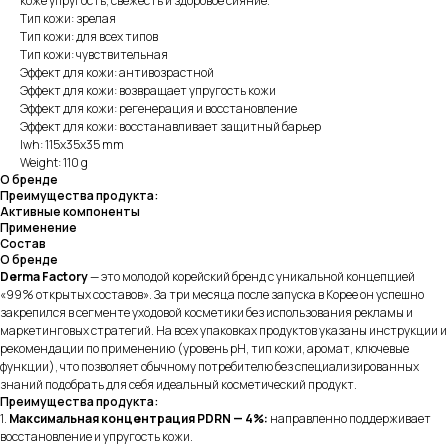
коже упругость, свежесть и здоровое сияние.
Тип кожи: зрелая
Тип кожи: для всех типов
Тип кожи: чувствительная
Эффект для кожи: антивозрастной
Эффект для кожи: возвращает упругость кожи
Эффект для кожи: регенерация и восстановление
Эффект для кожи: восстанавливает защитный барьер
lwh: 115x35x35 mm
Weight: 110 g
О бренде
Преимущества продукта:
Активные компоненты
Применение
Состав
О бренде
Derma Factory
— это молодой корейский бренд с уникальной концепцией
«99% открытых составов». За три месяца после запуска в Корее он успешно
закрепился в сегменте уходовой косметики без использования рекламы и
маркетинговых стратегий. На всех упаковках продуктов указаны инструкции и
рекомендации по применению (уровень pH, тип кожи, аромат, ключевые
функции), что позволяет обычному потребителю без специализированных
знаний подобрать для себя идеальный косметический продукт.
Преимущества продукта:
1.
Максимальная концентрация PDRN
— 4%:
направленно поддерживает
восстановление и упругость кожи.