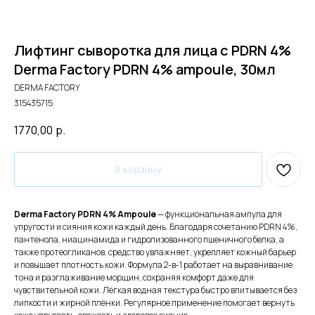
Лифтинг сыворотка для лица с PDRN 4%
Derma Factory PDRN 4% ampoule, 30мл
DERMA FACTORY
315435715
1770,00
р.
В корзину
Derma Factory PDRN 4% Ampoule
— функциональная ампула для
упругости и сияния кожи каждый день. Благодаря сочетанию PDRN 4%,
пантенола, ниацинамида и гидролизованного пшеничного белка, а
также протеогликанов, средство увлажняет, укрепляет кожный барьер
и повышает плотность кожи. Формула 2-в-1 работает на выравнивание
тона и разглаживание морщин, сохраняя комфорт даже для
чувствительной кожи. Лёгкая водная текстура быстро впитывается без
липкости и жирной плёнки. Регулярное применение помогает вернуть