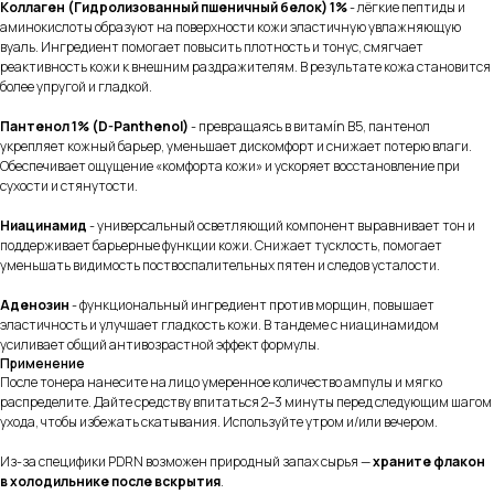
Коллаген (Гидролизованный пшеничный белок) 1%
- лёгкие пептиды и
аминокислоты образуют на поверхности кожи эластичную увлажняющую
вуаль. Ингредиент помогает повысить плотность и тонус, смягчает
реактивность кожи к внешним раздражителям. В результате кожа становится
более упругой и гладкой.
Пантенол 1% (D-Panthenol)
- превращаясь в витамín B5, пантенол
укрепляет кожный барьер, уменьшает дискомфорт и снижает потерю влаги.
Обеспечивает ощущение «комфорта кожи» и ускоряет восстановление при
сухости и стянутости.
Ниацинамид
- универсальный осветляющий компонент выравнивает тон и
поддерживает барьерные функции кожи. Снижает тусклость, помогает
уменьшать видимость поствоспалительных пятен и следов усталости.
Аденозин
- функциональный ингредиент против морщин, повышает
эластичность и улучшает гладкость кожи. В тандеме с ниацинамидом
усиливает общий антивозрастной эффект формулы.
Применение
После тонера нанесите на лицо умеренное количество ампулы и мягко
распределите. Дайте средству впитаться 2–3 минуты перед следующим шагом
ухода, чтобы избежать скатывания. Используйте утром и/или вечером.
Из-за специфики PDRN возможен природный запах сырья —
храните флакон
в холодильнике после вскрытия
.