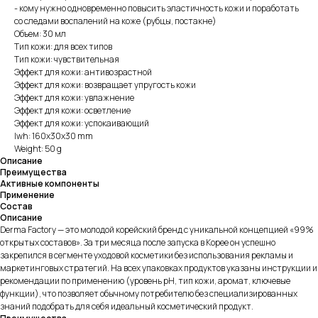
- кому нужно одновременно повысить эластичность кожи и поработать
со следами воспалений на коже (рубцы, постакне)
Объем: 30 мл
Тип кожи: для всех типов
Тип кожи: чувствительная
Эффект для кожи: антивозрастной
Эффект для кожи: возвращает упругость кожи
Эффект для кожи: увлажнение
Эффект для кожи: осветление
Эффект для кожи: успокаивающий
lwh: 160x30x30 mm
Weight: 50 g
Описание
Преимущества
Активные компоненты
Применение
Состав
Описание
Derma Factory — это молодой корейский бренд с уникальной концепцией «99%
открытых составов». За три месяца после запуска в Корее он успешно
закрепился в сегменте уходовой косметики без использования рекламы и
маркетинговых стратегий. На всех упаковках продуктов указаны инструкции и
рекомендации по применению (уровень pH, тип кожи, аромат, ключевые
функции), что позволяет обычному потребителю без специализированных
знаний подобрать для себя идеальный косметический продукт.