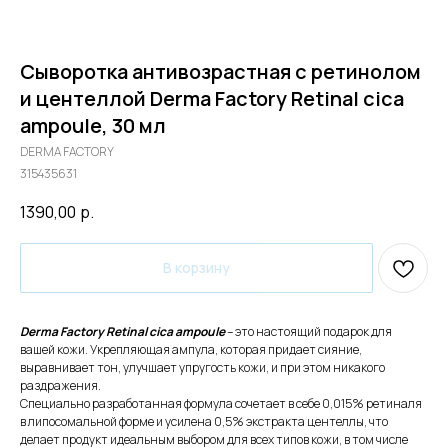
Сыворотка антивозрастная с ретинолом
и центеллой Derma Factory Retinal cica
ampoule, 30 мл
DERMA FACTORY
315435631
1390,00
р.
В корзину
Derma Factory Retinal cica ampoule
– это настоящий подарок для
вашей кожи. Укрепляющая ампула, которая придает сияние,
выравнивает тон, улучшает упругость кожи, и при этом никакого
раздражения.
Специально разработанная формула сочетает в себе 0,015% ретиналя
в липосомальной форме и усилена 0,5% экстракта центеллы, что
делает продукт идеальным выбором для всех типов кожи, в том числе