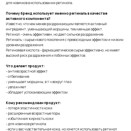
для новичков в использовании ретинола.
Почему бренд использует именно ретиналь в качестве
активного компонента?
Известно, что чем менее раздражающим является активный
ингредиент, уменьшающий морщины, тем меньше эффект.
Ретинол – очень эффективен, но дает сильное раздражение.
Ретиналь – сырье нового поколения с превосходным эффектом и низким
уровнем раздражения.
Ретиноевая кислота - фармацевтическое сырье эффективно, но имеет
высокий риск раздражения и побочных эффектов.
Что делает продукт:
- антивозрастной эффект
- отбеливание
- уменьшает морщины, в т.ч вокруг глаз
- увлажняет
- обладает успокаивающим эффектом
Кому рекомендован продукт:
- потеря эластичности кожи
- расширенные возрастные поры
- избыточная жирность кожи
- для новичков ретинола
- если у вас чувствительная кожа, но хочется использовать ретинол