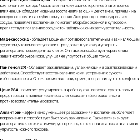
компонентом, который оказывает на кожу разностороннее благотворное
влияние. Он обладает мощным восстанавливающим действием, причем и на
поверхностном, и на глубинном уровнях. Экстракт центеллы укрепляет
сосуды, подавляет воспаление, помогает в борьбе с экземой и куперозом,
препятствует появлению сосудистой звёздочки, снижает чувствительность;
Мадекассосид
- обладает мощным противовоспалительным и заживляющим
эффектом, что помогает успокоить раздраженную кожу и ускорить
регенерацию поврежденных клеток. Он также способствует укреплению
защитного барьера кожи, улучшая ее упругость и общий тонус.
Пантенол 2%
- Обладает заживляющим, увлажняющим и разглаживающим
действием. Способствует восстановлению кожи, устранению сухости
и обезвоженности. Отлично смягчает эпидермис, возвращая чувство комфорта.
Цинк PSA
- помогает регулировать выработку кожного сала, сужать поры и
предотвращать появление акне за счет своих антибактериальных и
противовоспалительных свойств.
Аллантоин
- эффективно уменьшает раздражения и воспаления, облегчает
покраснения и способствует быстрому заживлению. Также активизирует
регенерацию клеток и стимулирует производство коллагена, восстанавливая
упругость кожного покрова.