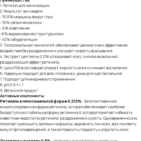
Преимущества
1. Ретинол для начинающих.
2. Результат за 4 недели
- 15,15% морщины вокруг глаз
- 18% увлажнение кожи
- 6% осветление
-8% выравнивание структуры кожи
- 43% себурегеляция
3. Липосомальная технология: обеспечивает деликатное и эффективное
воздействие без раздражения и улучшает скорость всасывания.
4. Экстракт центеллы 0,5% успокаивает кожу, снижая возможный
раздражающий эффект ретинола.
5. Цинк PSA в составе регулирует жирность кожи и снимает воспаления.
6. Идеально подходит для всех типов кожи, даже для чувствительной.
7. Подходит для ежедневного применения.
8. pH 6,8 +/- 1
9. Веганский продукт
Активные компоненты
Ретиналь в липосомальной форме 0,015%
- Запатентованная
инкапсулированная форма ретинола, которая обеспечивает наиболее
биодоступную стабильную форму витамина А, которая помогает избежать
известные недостатки ретинола: раздражение и сухость. Одновременно она
помогает уменьшить заломы и морщины, выровнять тон кожи, восстановить
кожу от фотоповреждений, а также повысить гладкость и упругость кожи
Экстракт центеллы
0,5%
- заслуженно считается уникальным