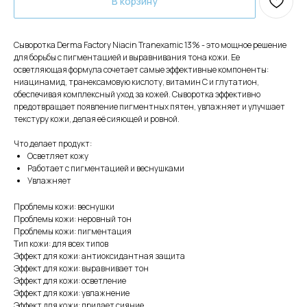
В корзину
Сыворотка Derma Factory Niacin Tranexamic 13% - это мощное решение
для борьбы с пигментацией и выравнивания тона кожи. Ее
осветляющая формула сочетает самые эффективные компоненты:
ниацинамид, транексамовую кислоту, витамин С и глутатион,
обеспечивая комплексный уход за кожей. Сыворотка эффективно
предотвращает появление пигментных пятен, увлажняет и улучшает
текстуру кожи, делая её сияющей и ровной.
Что делает продукт:
Осветляет кожу
Работает с пигментацией и веснушками
Увлажняет
Проблемы кожи: веснушки
Проблемы кожи: неровный тон
Проблемы кожи: пигментация
Тип кожи: для всех типов
Эффект для кожи: антиоксидантная защита
Эффект для кожи: выравнивает тон
Эффект для кожи: осветление
Эффект для кожи: увлажнение
Эффект для кожи: придает сияние